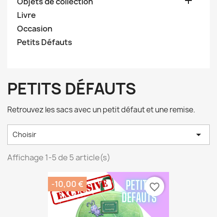

Objets de collection
Livre
Occasion
Petits Défauts
PETITS DÉFAUTS
Retrouvez les sacs avec un petit défaut et une remise.

Choisir
Affichage 1-5 de 5 article(s)
-10,00 €
favorite_border