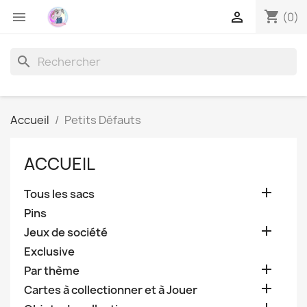
shopping_cart


(0)
search
Accueil
Petits Défauts
ACCUEIL

Tous les sacs
Pins

Jeux de société
Exclusive

Par thème

Cartes à collectionner et à Jouer