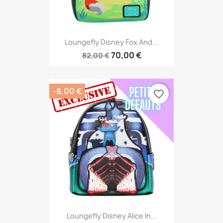
Loungefly Disney Fox And...
70,00 €
82,00 €
-8,00 €
favorite_border
Loungefly Disney Alice In...