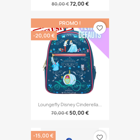
72,00 €
80,00 €
PROMO !
favorite_border
-20,00 €
Loungefly Disney Cinderella...
50,00 €
70,00 €
-15,00 €
favorite_border