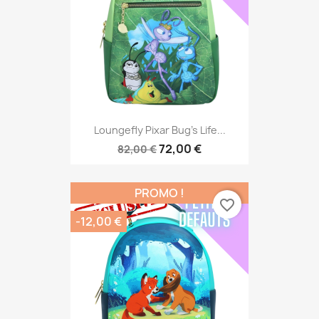
Loungefly Pixar Bug's Life...
72,00 €
82,00 €
PROMO !
favorite_border
-12,00 €