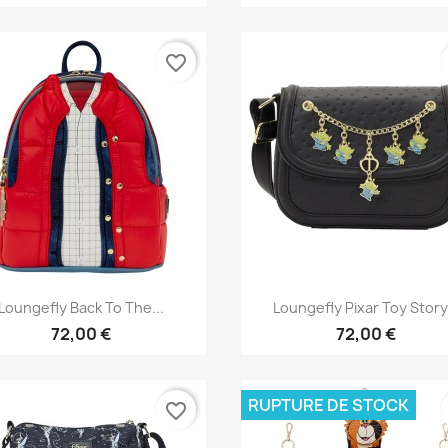
favorite_border
Aperçu rapide
Aperçu rapide


Loungefly Back To The...
Loungefly Pixar Toy Story.
72,00 €
72,00 €
RUPTURE DE STOCK
favorite_border