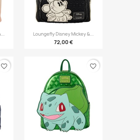
Aperçu rapide

...
Loungefly Disney Mickey &...
72,00 €
favorite_border
favorite_border