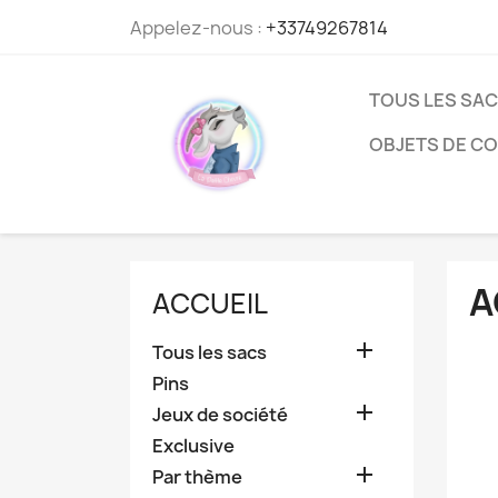
Appelez-nous :
+33749267814
TOUS LES SA
OBJETS DE C
A
ACCUEIL

Tous les sacs
Pins

Jeux de société
Exclusive

Par thème