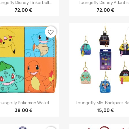
Aperçu rapide
Aperçu rapide


ungefly Disney Tinkerbell...
Loungefly Disney Atlantis.
72,00 €
72,00 €
favorite_border
Aperçu rapide
Aperçu rapide


oungefly Pokemon Wallet
Loungefly Mini Backpack Ba
38,00 €
15,00 €