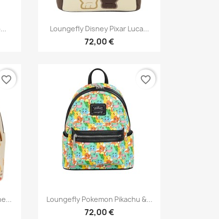
Aperçu rapide

..
Loungefly Disney Pixar Luca...
72,00 €
favorite_border
favorite_border
Aperçu rapide

e...
Loungefly Pokemon Pikachu &...
72,00 €