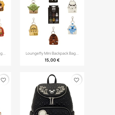
Aperçu rapide

g...
Loungefly Mini Backpack Bag...
15,00 €
favorite_border
favorite_border