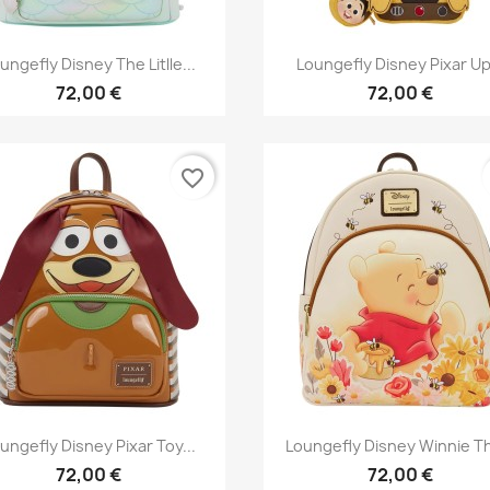
Aperçu rapide
Aperçu rapide


ungefly Disney The Litlle...
Loungefly Disney Pixar Up.
72,00 €
72,00 €
favorite_border
Aperçu rapide
Aperçu rapide


ungefly Disney Pixar Toy...
Loungefly Disney Winnie Th
72,00 €
72,00 €