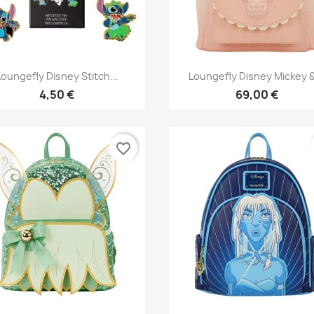
Aperçu rapide
Aperçu rapide


Loungefly Disney Stitch...
Loungefly Disney Mickey &
4,50 €
69,00 €
favorite_border