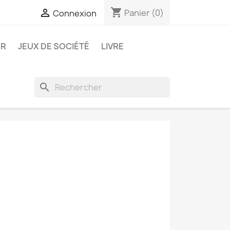
shopping_cart

Panier
(0)
Connexion
ER
JEUX DE SOCIÉTÉ
LIVRE
search