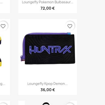
Aperçu rapide

..
Loungefly Pokemon Bulbasaur...
72,00 €
favorite_border
favorite_border
Aperçu rapide

g...
Loungefly Kpop Demon...
36,00 €