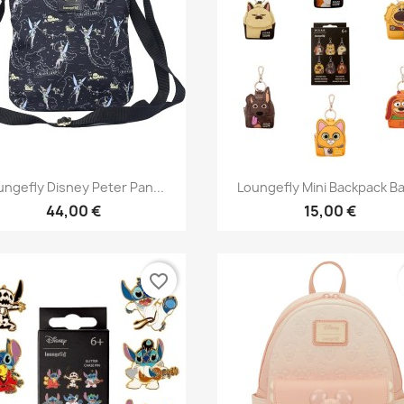
Aperçu rapide
Aperçu rapide


ungefly Disney Peter Pan...
Loungefly Mini Backpack Ba
44,00 €
15,00 €
favorite_border