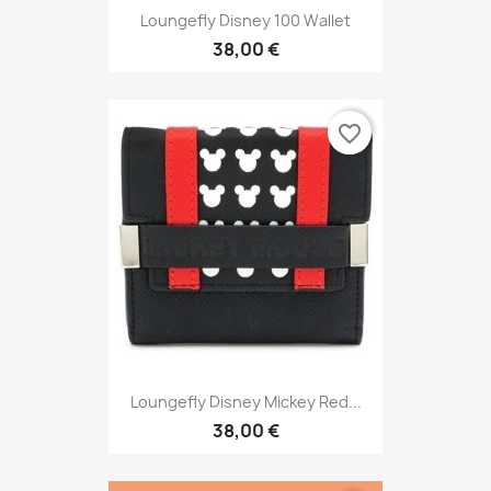
Loungefly Disney 100 Wallet
38,00 €
favorite_border
Loungefly Disney Mickey Red...
38,00 €