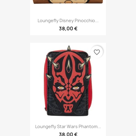
Loungefly Disney Pinocchio...
38,00 €
favorite_border
Loungefly Star Wars Phantom...
38,00 €