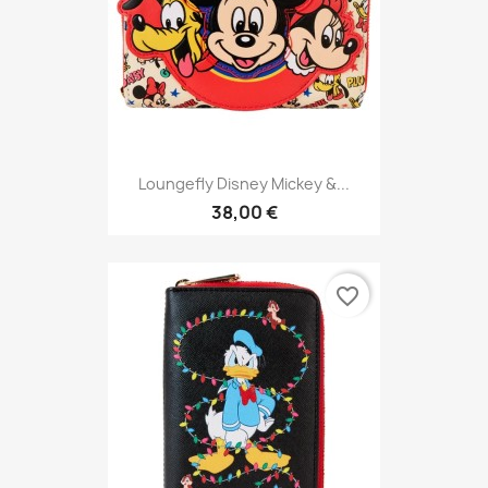
Loungefly Disney Mickey &...
38,00 €
favorite_border