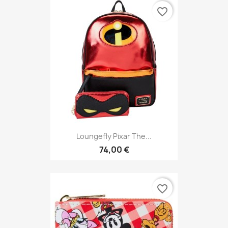
favorite_border
Loungefly Pixar The...
74,00 €
favorite_border