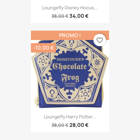
Loungefly Disney Hocus...
34,00 €
38,00 €
PROMO !
favorite_border
-10,00 €
Loungefly Harry Potter...
28,00 €
38,00 €