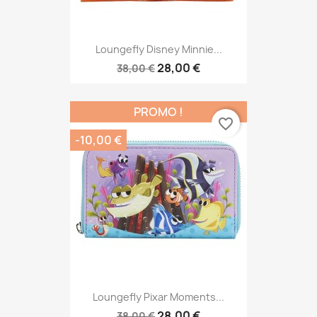
Loungefly Disney Minnie...
28,00 €
38,00 €
PROMO !
favorite_border
-10,00 €
Loungefly Pixar Moments...
28,00 €
38,00 €