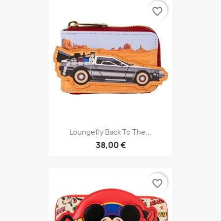
favorite_border
Loungefly Back To The...
38,00 €
favorite_border