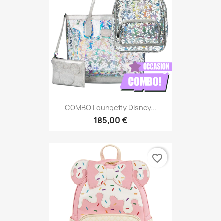
COMBO Loungefly Disney...
185,00 €
favorite_border