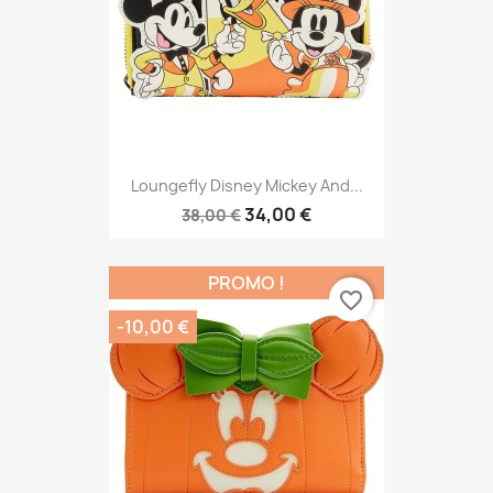
Loungefly Disney Mickey And...
34,00 €
38,00 €
PROMO !
favorite_border
-10,00 €