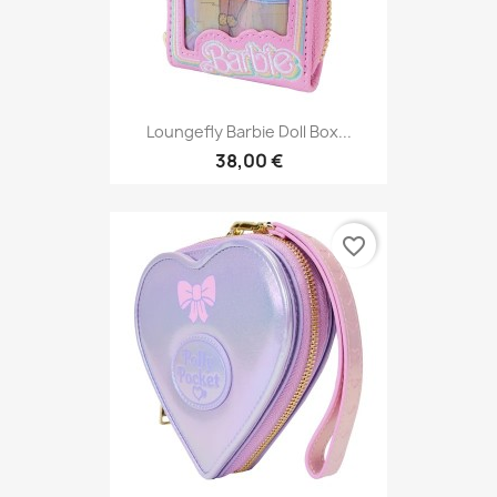
Loungefly Barbie Doll Box...
38,00 €
favorite_border