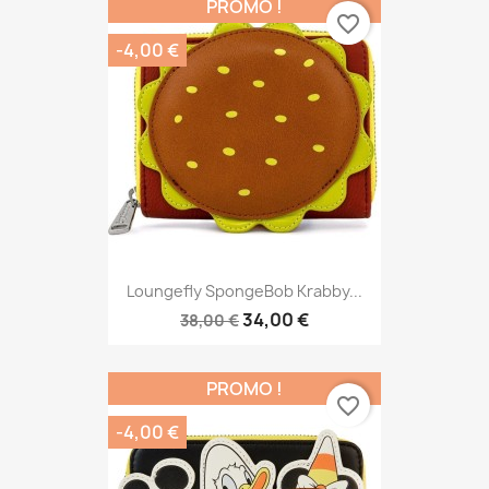
PROMO !
favorite_border
-4,00 €
Loungefly SpongeBob Krabby...
34,00 €
38,00 €
PROMO !
favorite_border
-4,00 €