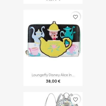
favorite_border
Loungefly Disney Alice In...
38,00 €
favorite_border