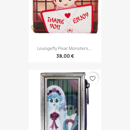
Loungefly Pixar Monsters,...
38,00 €
favorite_border