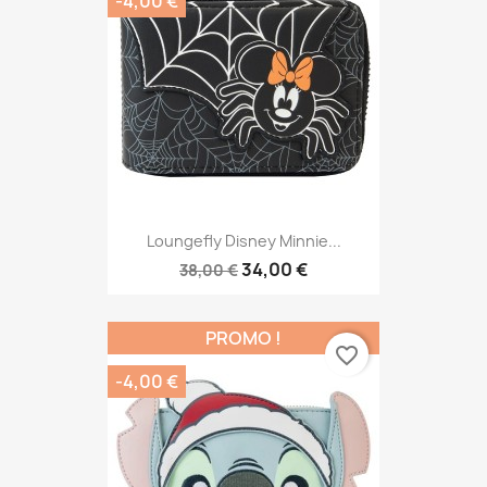
-4,00 €
Loungefly Disney Minnie...
34,00 €
38,00 €
PROMO !
favorite_border
-4,00 €