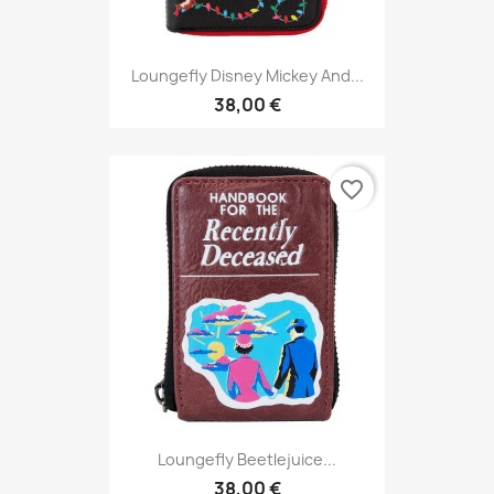
Loungefly Disney Mickey And...
38,00 €
favorite_border
Loungefly Beetlejuice...
38,00 €