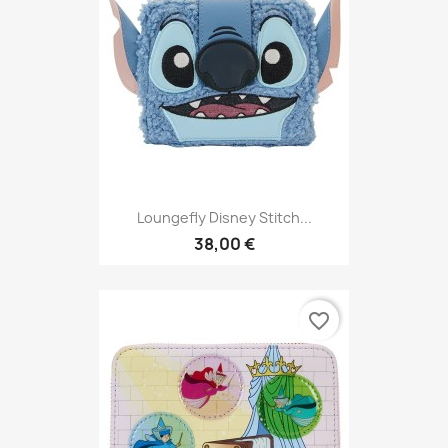
Loungefly Disney Stitch...
38,00 €
favorite_border