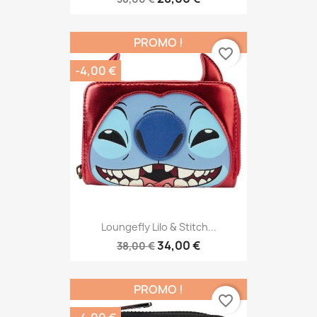
PROMO !
favorite_border
-4,00 €
Loungefly Lilo & Stitch...
34,00 €
38,00 €
PROMO !
favorite_border