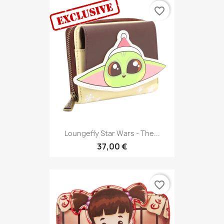
favorite_border
Loungefly Star Wars - The...
37,00 €
favorite_border