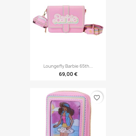
Loungefly Barbie 65th...
69,00 €
favorite_border