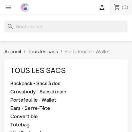
shopping_cart


(0)
search
Accueil
Tous les sacs
Portefeuille - Wallet
TOUS LES SACS
Backpack - Sacs à dos
Crossbody - Sacs à main
Portefeuille - Wallet
Ears - Serre-Tête
Convertible
Totebag