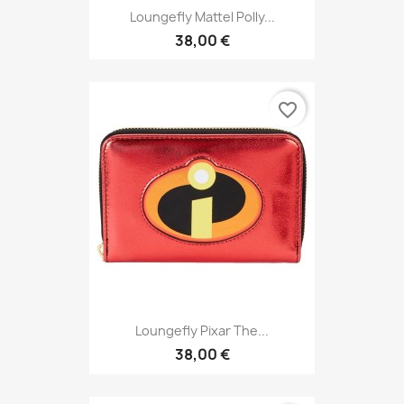
Loungefly Mattel Polly...
38,00 €
favorite_border
Loungefly Pixar The...
38,00 €