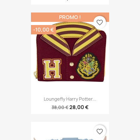
PROMO !
favorite_border
-10,00 €
Loungefly Harry Potter...
28,00 €
38,00 €
favorite_border