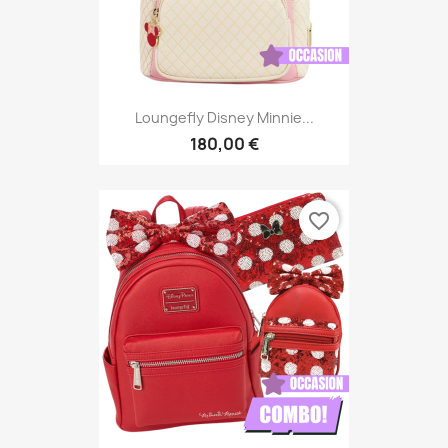
Loungefly Disney Minnie...
180,00 €
favorite_border