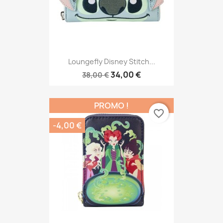
Loungefly Disney Stitch...
34,00 €
38,00 €
PROMO !
favorite_border
-4,00 €