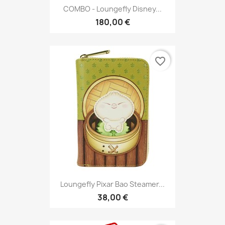
COMBO - Loungefly Disney...
180,00 €
favorite_border
Loungefly Pixar Bao Steamer...
38,00 €