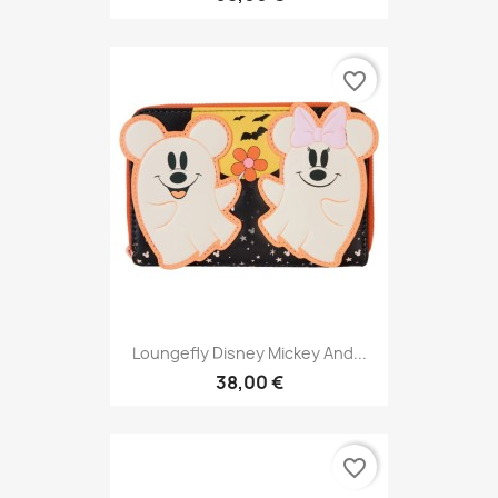
favorite_border
Loungefly Disney Mickey And...
38,00 €
favorite_border