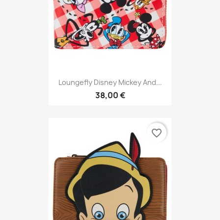
Loungefly Disney Mickey And...
38,00 €
favorite_border