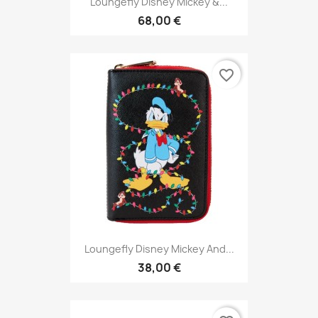
Loungefly Disney Mickey &...
68,00 €
favorite_border
Loungefly Disney Mickey And...
38,00 €