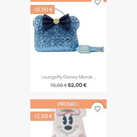
favorite_border
-10,00 €
Loungefly Disney Minnie...
62,00 €
72,00 €
PROMO !
favorite_border
-12,00 €