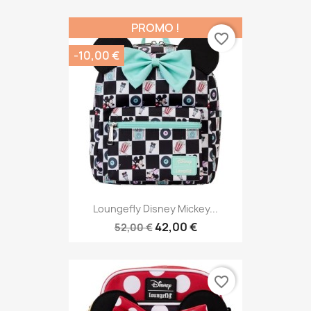
PROMO !
favorite_border
-10,00 €
Loungefly Disney Mickey...
42,00 €
52,00 €
favorite_border