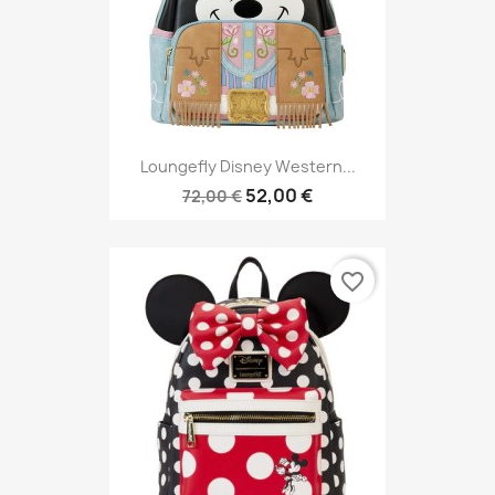
Loungefly Disney Western...
52,00 €
72,00 €
favorite_border