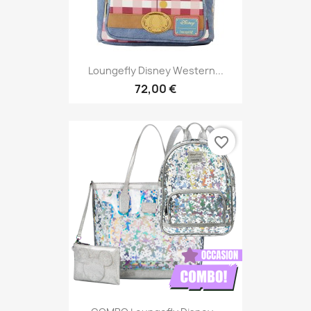
Loungefly Disney Western...
72,00 €
favorite_border