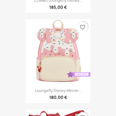
COMBO Loungefly Disney...
185,00 €
favorite_border
Loungefly Disney Minnie...
180,00 €