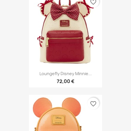
favorite_border
Loungefly Disney Minnie...
72,00 €
favorite_border