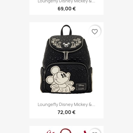
Loungefly Disney Mickey &...
69,00 €
favorite_border
Loungefly Disney Mickey &...
72,00 €