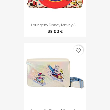
Loungefly Disney Mickey &...
38,00 €
favorite_border