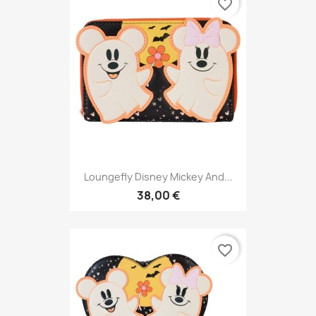
favorite_border
Loungefly Disney Mickey And...
38,00 €
favorite_border