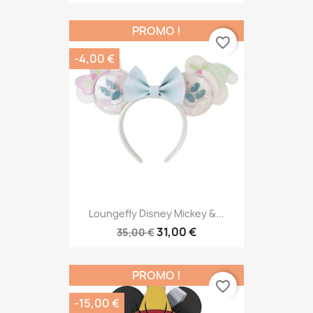
PROMO !
favorite_border
-4,00 €
Loungefly Disney Mickey &...
31,00 €
35,00 €
PROMO !
favorite_border
-15,00 €