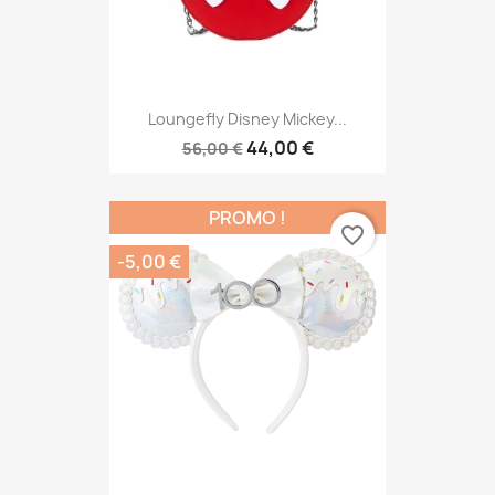
Loungefly Disney Mickey...
44,00 €
56,00 €
PROMO !
favorite_border
-5,00 €