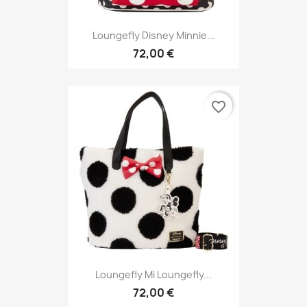
Loungefly Disney Minnie...
72,00 €
favorite_border
Loungefly Mi Loungefly...
72,00 €