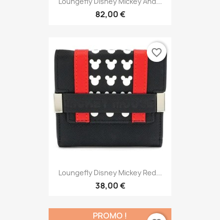
Loungefly Disney Mickey And...
82,00 €
favorite_border
Loungefly Disney Mickey Red...
38,00 €
PROMO !