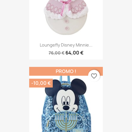
Loungefly Disney Minnie...
64,00 €
76,00 €
PROMO !
favorite_border
-10,00 €