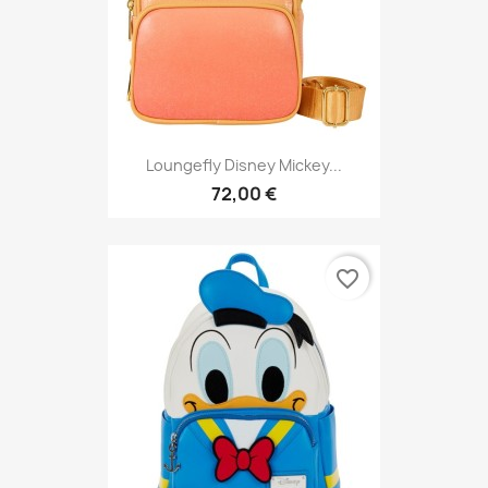
Loungefly Disney Mickey...
72,00 €
favorite_border