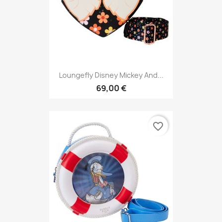
Loungefly Disney Mickey And...
69,00 €
favorite_border