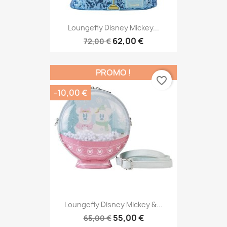
Loungefly Disney Mickey...
62,00 €
72,00 €
PROMO !
favorite_border
-10,00 €
Loungefly Disney Mickey &...
55,00 €
65,00 €