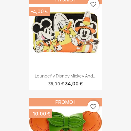
favorite_border
-4,00 €
Loungefly Disney Mickey And...
34,00 €
38,00 €
PROMO !
favorite_border
-10,00 €