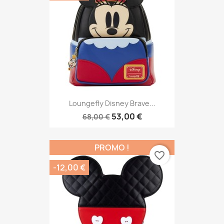
Loungefly Disney Brave...
53,00 €
68,00 €
PROMO !
favorite_border
-12,00 €