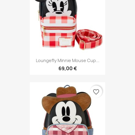
Loungefly Minnie Mouse Cup...
69,00 €
favorite_border