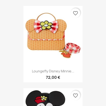
favorite_border
Loungefly Disney Minnie...
72,00 €
favorite_border