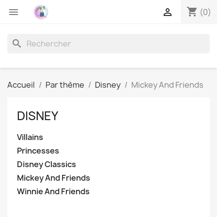
shopping_cart


(0)
search
Accueil
Par thème
Disney
Mickey And Friends
DISNEY
Villains
Princesses
Disney Classics
Mickey And Friends
Winnie And Friends