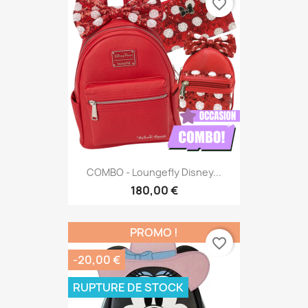
favorite_border
COMBO - Loungefly Disney...
180,00 €
PROMO !
favorite_border
-20,00 €
RUPTURE DE STOCK