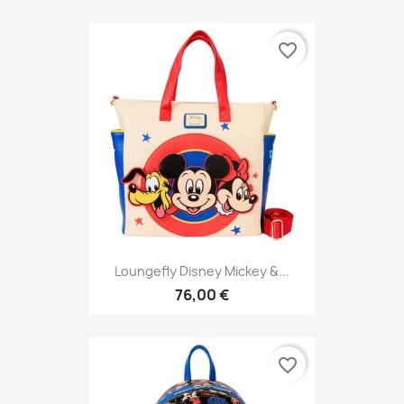
favorite_border
Loungefly Disney Mickey &...
76,00 €
favorite_border