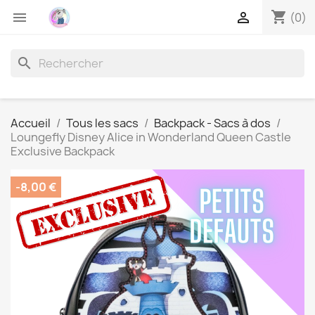
shopping_cart


(0)
search
Accueil
Tous les sacs
Backpack - Sacs à dos
Loungefly Disney Alice in Wonderland Queen Castle
Exclusive Backpack
-8,00 €