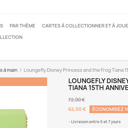
CS
PAR THÈME
CARTES À COLLECTIONNER ET À JOU
OLLECTION
s à main
Loungefly Disney Princess and the Frog Tiana 
LOUNGEFLY DISNE
TIANA 15TH ANNI
72,00 €
62,00 €
ÉCONOMISEZ 10
Livraison entre 5 et 7 jours