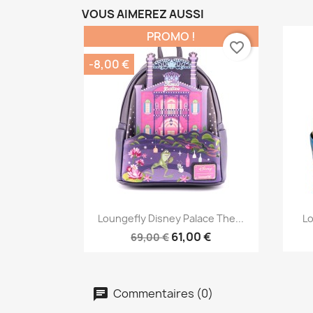
VOUS AIMEREZ AUSSI
PROMO !
favorite_border
-8,00 €
Aperçu rapide

Loungefly Disney Palace The...
Lo
61,00 €
69,00 €
Commentaires (0)