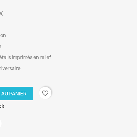
e)
ion
s
tails imprimés en relief
iversaire
favorite_border
 AU PANIER
ck