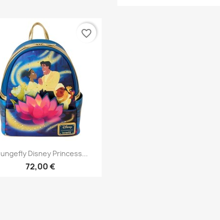
favorite_border
Aperçu rapide

ungefly Disney Princess...
72,00 €