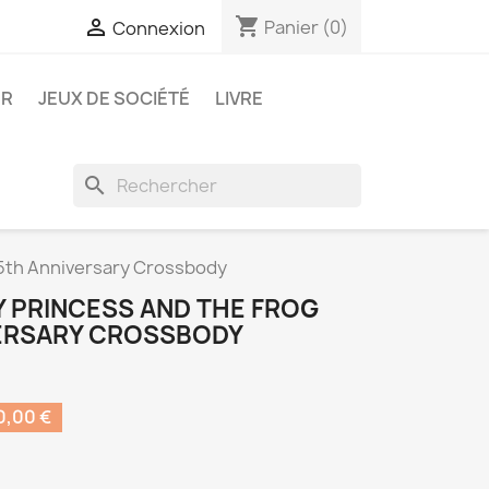
shopping_cart

Panier
(0)
Connexion
ER
JEUX DE SOCIÉTÉ
LIVRE
search
15th Anniversary Crossbody
Y PRINCESS AND THE FROG
VERSARY CROSSBODY
,00 €