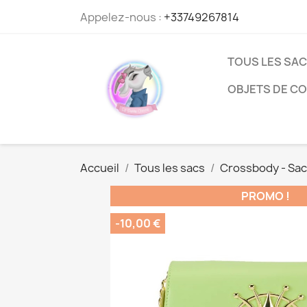
Appelez-nous :
+33749267814
TOUS LES SA
OBJETS DE C
Accueil
Tous les sacs
Crossbody - Sac
PROMO !
-10,00 €