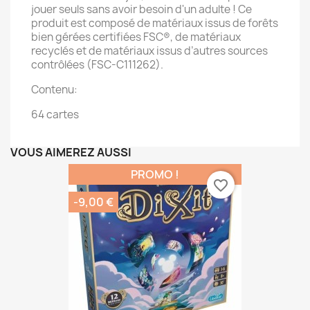
jouer seuls sans avoir besoin d'un adulte ! Ce
produit est composé de matériaux issus de forêts
bien gérées certifiées FSC®, de matériaux
recyclés et de matériaux issus d’autres sources
contrôlées (FSC-C111262).
Contenu:
64 cartes
VOUS AIMEREZ AUSSI
PROMO !
favorite_border
-9,00 €