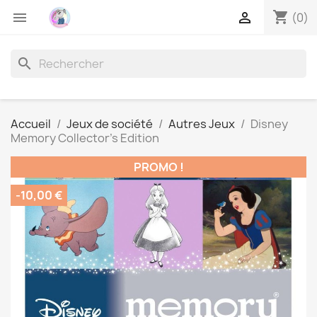
shopping_cart


(0)
search
Accueil
Jeux de société
Autres Jeux
Disney
Memory Collector's Edition
PROMO !
-10,00 €