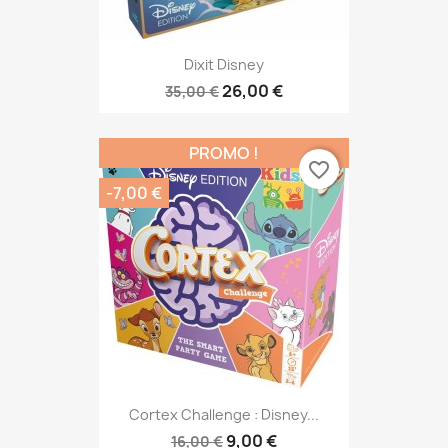
Dixit Disney
26,00 €
35,00 €
PROMO !
favorite_border
-7,00 €
Cortex Challenge : Disney...
9,00 €
16,00 €